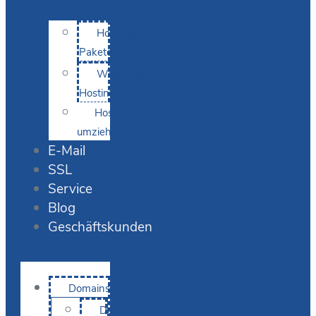
Hosting-
Pakete
WordPress
Hosting
Hosting
umziehen
E-Mail
SSL
Service
Blog
Geschäftskunden
Domains
Domain