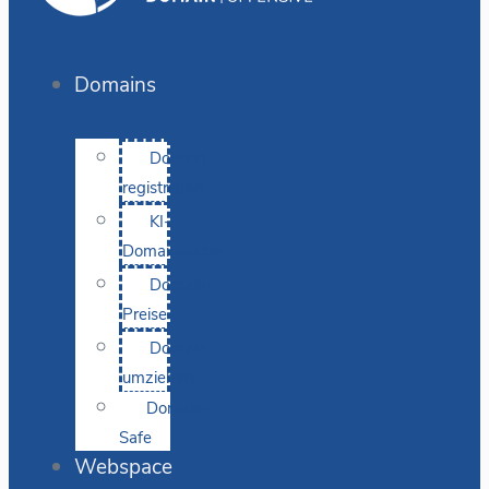
Domains
Domain
registrieren
KI-
Domainsuche
Domain-
Preise
Domain
umziehen
Domain-
Safe
Webspace