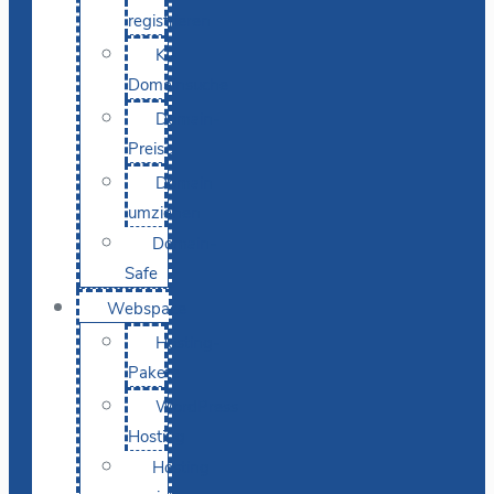
registrieren
KI-
Domainsuche
Domain-
Preise
Domain
umziehen
Domain-
Safe
Webspace
Hosting-
Pakete
WordPress
Hosting
Hosting