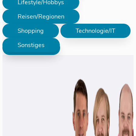
Lifestyle/Hobbys
Reisen/Regionen
Shopping
Technologie/IT
Sonstiges
Prüfen