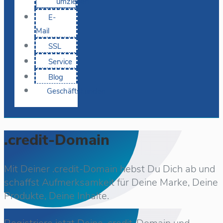
umziehen
E-
Mail
SSL
Service
Blog
Geschäftskunden
.credit-Domain
Mit Deiner .credit-Domain hebst Du Dich ab und
schaffst Aufmerksamkeit für Deine Marke, Deine
Produkte, Deine Inhalte.