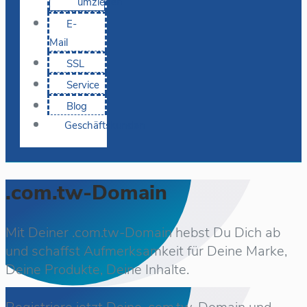
umziehen
E-
Mail
SSL
Service
Blog
Geschäftskunden
.com.tw-Domain
Mit Deiner .com.tw-Domain hebst Du Dich ab
und schaffst Aufmerksamkeit für Deine Marke,
Deine Produkte, Deine Inhalte.