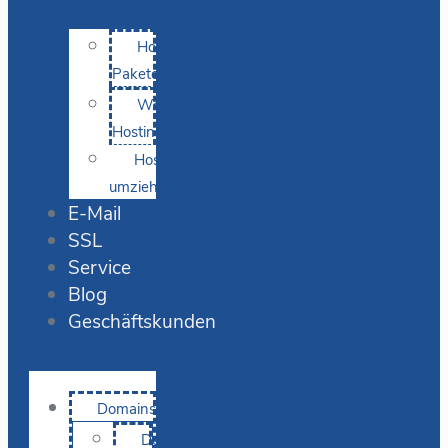
Hosting-
Pakete
WordPress
Hosting
Hosting
umziehen
E-Mail
SSL
Service
Blog
Geschäftskunden
Domains
Domain