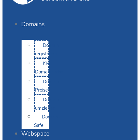
Domains
Domain
registrieren
KI-
Domainsuche
Domain-
Preise
Domain
umziehen
Domain-
Safe
Webspace