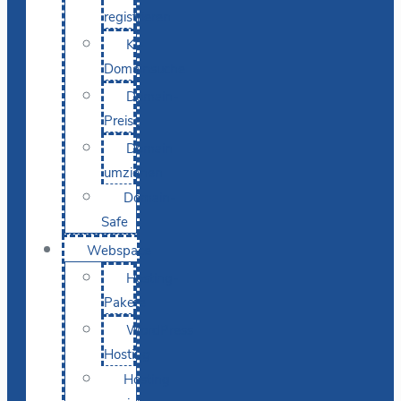
registrieren
KI-
Domainsuche
Domain-
Preise
Domain
umziehen
Domain-
Safe
Webspace
Hosting-
Pakete
WordPress
Hosting
Hosting