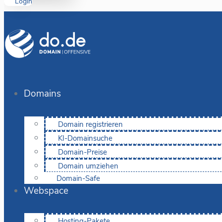
Login
Domains
Domain registrieren
KI-Domainsuche
Domain-Preise
Domain umziehen
Domain-Safe
Webspace
Hosting-Pakete