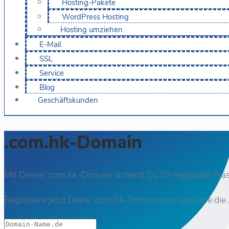
Hosting-Pakete
WordPress Hosting
Hosting umziehen
E-Mail
SSL
Service
Blog
Geschäftskunden
.com.hk-Domain
Mit Deiner .com.hk-Domain sicherst Du Dir regionale Prä
Registriere jetzt Deine .com.hk-Domain und gewinne die