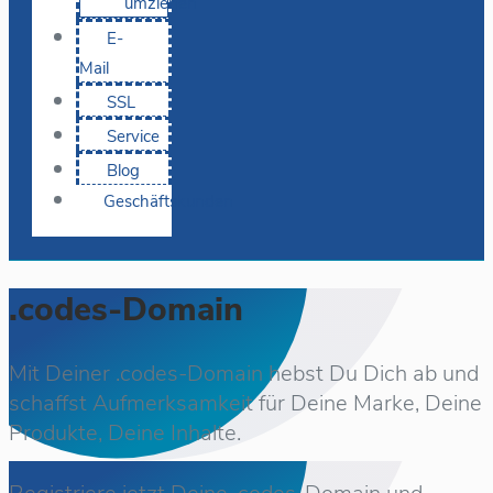
umziehen
E-
Mail
SSL
Service
Blog
Geschäftskunden
.codes-Domain
Mit Deiner .codes-Domain hebst Du Dich ab und
schaffst Aufmerksamkeit für Deine Marke, Deine
Produkte, Deine Inhalte.