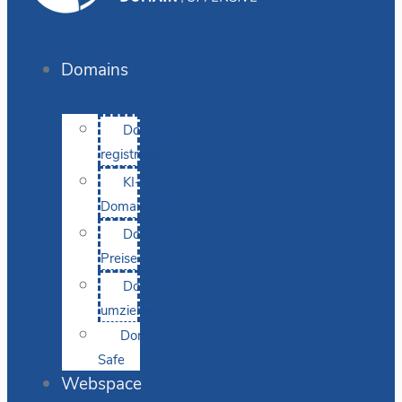
Domains
Domain
registrieren
KI-
Domainsuche
Domain-
Preise
Domain
umziehen
Domain-
Safe
Webspace