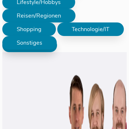
Lifestyle/Hobbys
Reisen/Regionen
Shopping
Technologie/IT
Sonstiges
Prüfen