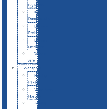
registrieren
KI-
Domainsuche
Domain-
Preise
Domain
umziehen
Domain-
Safe
Webspace
Hosting-
Pakete
WordPress
Hosting
Hosting