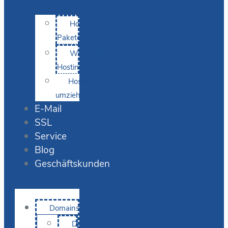
Hosting-
Pakete
WordPress
Hosting
Hosting
umziehen
E-Mail
SSL
Service
Blog
Geschäftskunden
Domains
Domain