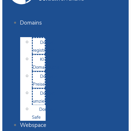
Domains
Domain
registrieren
KI-
Domainsuche
Domain-
Preise
Domain
umziehen
Domain-
Safe
Webspace