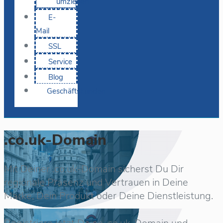
umziehen
E-
Mail
SSL
Service
Blog
Geschäftskunden
.co.uk-Domain
Mit Deiner .co.uk-Domain sicherst Du Dir
regionale Präsenz und Vertrauen in Deine
Marke, Dein Produkt oder Deine Dienstleistung.