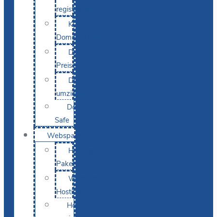
registrieren
KI-
Domainsuche
Domain-
Preise
Domain
umziehen
Domain-
Safe
Webspace
Hosting-
Pakete
WordPress
Hosting
Hosting