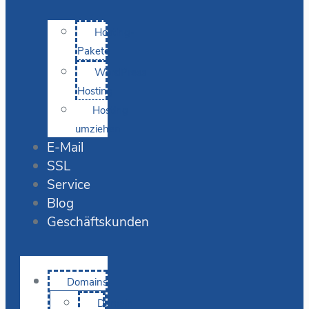
Hosting-
Pakete
WordPress
Hosting
Hosting
umziehen
E-Mail
SSL
Service
Blog
Geschäftskunden
Domains
Domain