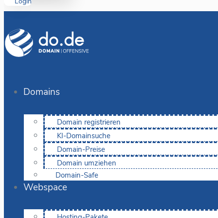
Login
Domains
Domain registrieren
KI-Domainsuche
Domain-Preise
Domain umziehen
Domain-Safe
Webspace
Hosting-Pakete