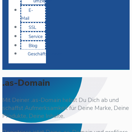
umziehen
E-
Mail
SSL
Service
Blog
Geschäftskunden
.as-Domain
Mit Deiner .as-Domain hebst Du Dich ab und
schaffst Aufmerksamkeit für Deine Marke, Deine
Produkte, Deine Inhalte.