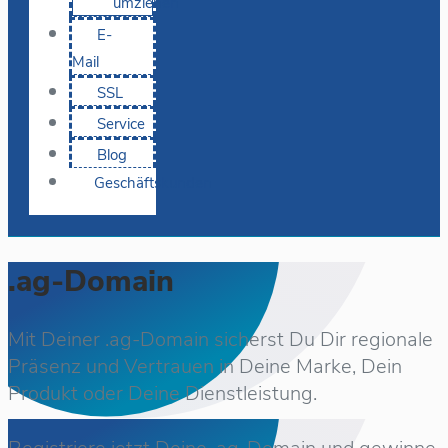
umziehen
E-
Mail
SSL
Service
Blog
Geschäftskunden
.ag-Domain
Mit Deiner .ag-Domain sicherst Du Dir regionale
Präsenz und Vertrauen in Deine Marke, Dein
Produkt oder Deine Dienstleistung.