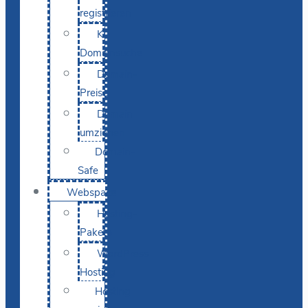
registrieren
KI-
Domainsuche
Domain-
Preise
Domain
umziehen
Domain-
Safe
Webspace
Hosting-
Pakete
WordPress
Hosting
Hosting