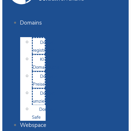
Domains
Domain
registrieren
KI-
Domainsuche
Domain-
Preise
Domain
umziehen
Domain-
Safe
Webspace