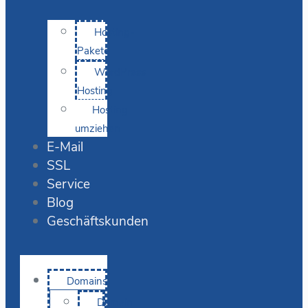
Hosting-
Pakete
WordPress
Hosting
Hosting
umziehen
E-Mail
SSL
Service
Blog
Geschäftskunden
Domains
Domain